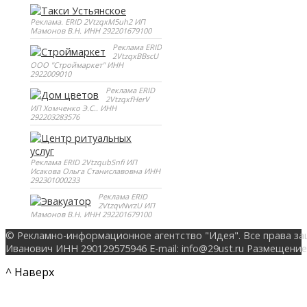
Реклама. ERID 2VtzqxM5uh2 ИП
Мамонов В.Н. ИНН 292201679100
Реклама ERID
2VtzqxBBscU
ООО "Строймаркет" ИНН
2922009010
Реклама ERID
2VtzqxfHerV
ИП Хомченко Э.С.. ИНН
292203283576
Реклама ERID 2VtzqubSnfi ИП
Исакова Ольга Станиславовна ИНН
292301000233
Реклама ERID
2VtzqvNvrzU ИП
Мамонов В.Н. ИНН 292201679100
© Рекламно-информационное агентство "Идея". Все права за
Иванович ИНН 290129575946 E-mail: info@29ust.ru Размещение
^ Наверх