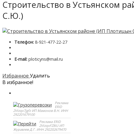
Строительство в Устьянском р
С.Ю.)
Телефон:
8-921-477-22-27
E-mail:
ploticyns@mail.ru
Избранное
Удалить
В избранное!
Реклама
ERID
2Vtzqx7jgfz ИП Мамонов В.Н. ИНН
292201679100
Реклама ERID
2VtzqxFZ8iU ИП
Журавлев Д.Г. ИНН 292202679470