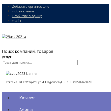
Добавить организацию
+ объявление
+ событие в афишу
+ сайт
Поиск компаний, товаров,
услуг
Реклама ERID
ИП Журавлев Д.Г. ИНН
2Vtzqv2eEye
292202679470
Каталог
Афиша