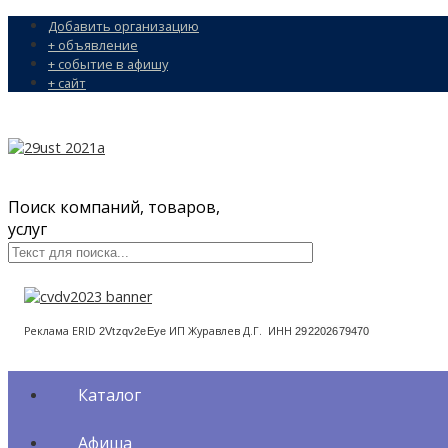
Добавить организацию
+ объявление
+ событие в афишу
+ сайт
Поиск компаний, товаров,
услуг
Реклама ERID
ИП Журавлев Д.Г. ИНН
2Vtzqv2eEye
292202679470
Каталог
Афиша