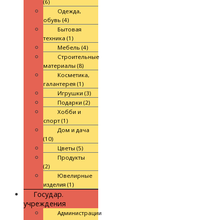
(6)
Одежда,
обувь (4)
Бытовая
техника (1)
Мебель (4)
Строительные
материалы (8)
Косметика,
галантерея (1)
Игрушки (3)
Подарки (2)
Хобби и
спорт (1)
Дом и дача
(10)
Цветы (5)
Продукты
(2)
Ювелирные
изделия (1)
Государ.
учреждения
Администрации