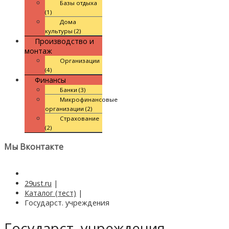
Базы отдыха
(1)
Дома
культуры (2)
Производство и
монтаж
Организации
(4)
Финансы
Банки (3)
Микрофинансовые
организации (2)
Страхование
(2)
Мы Вконтакте
29ust.ru
|
Каталог (тест)
|
Государст. учреждения
Государст. учреждения