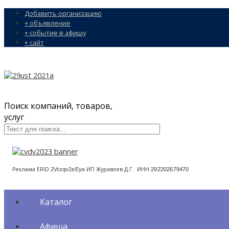
Добавить организацию
+ объявление
+ событие в афишу
+ сайт
Поиск компаний, товаров,
услуг
Реклама ERID
ИП Журавлев Д.Г. ИНН
2Vtzqv2eEye
292202679470
Каталог
Афиша