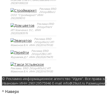
292301000233
Реклама ERID
2VtzqxBBscU
ООО "Строймаркет" ИНН
2922009010
Реклама ERID
2VtzqxfHerV
ИП Хомченко Э.С.. ИНН
292203283576
Реклама ERID
2VtzqvNvrzU ИП
Мамонов В.Н. ИНН 292201679100
Реклама ERID
2VtzqxFZ8iU ИП
Журавлев Д.Г. ИНН 292202679470
Реклама. ERID 2VtzqxM5uh2 ИП
Мамонов В.Н. ИНН 292201679100
© Рекламно-информационное агентство "Идея". Все права за
Иванович ИНН 290129575946 E-mail: info@29ust.ru Размещение
^ Наверх