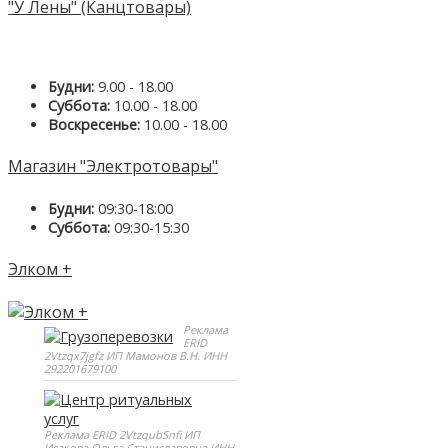
"У Лены" (Канцтовары)
Будни:
9.00 - 18.00
Суббота:
10.00 - 18.00
Воскресенье:
10.00 - 18.00
Магазин "Электротовары"
Будни:
09:30-18:00
Суббота:
09:30-15:30
Элком +
Реклама
ERID
2Vtzqx7jgfz ИП Мамонов В.Н. ИНН
292201679100
Реклама ERID 2VtzqubSnfi ИП
Исакова Ольга Станиславовна ИНН