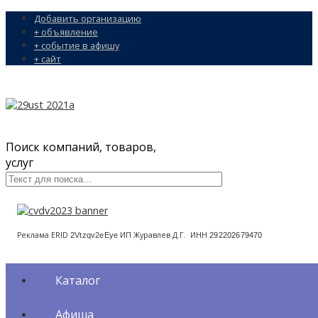
Добавить организацию
+ объявление
+ событие в афишу
+ сайт
Поиск компаний, товаров,
услуг
Реклама ERID
ИП Журавлев Д.Г. ИНН
2Vtzqv2eEye
292202679470
Каталог
Афиша