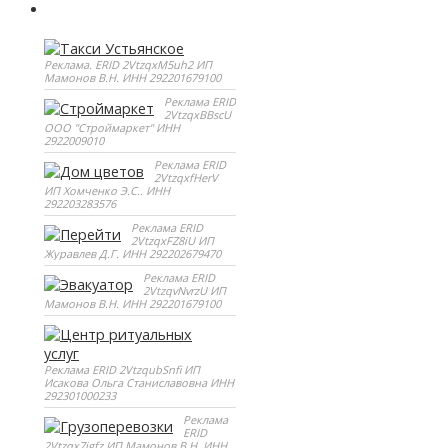
Реклама. ERID 2VtzqxM5uh2 ИП
Мамонов В.Н. ИНН 292201679100
Реклама ERID
2VtzqxBBscU
ООО "Строймаркет" ИНН
2922009010
Реклама ERID
2VtzqxfHerV
ИП Хомченко Э.С.. ИНН
292203283576
Реклама ERID
2VtzqxFZ8iU ИП
Журавлев Д.Г. ИНН 292202679470
Реклама ERID
2VtzqvNvrzU ИП
Мамонов В.Н. ИНН 292201679100
Реклама ERID 2VtzqubSnfi ИП
Исакова Ольга Станиславовна ИНН
292301000233
Реклама
ERID
2Vtzqx7jgfz ИП Мамонов В.Н. ИНН