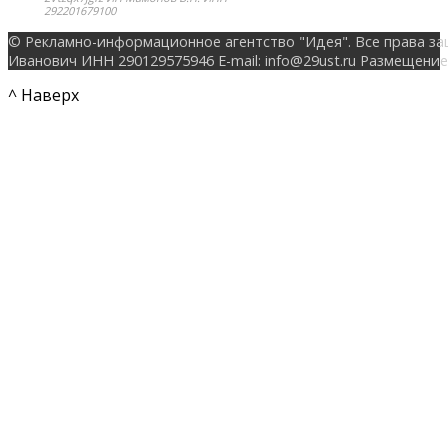
292201679100
© Рекламно-информационное агентство "Идея". Все права за
Иванович ИНН 290129575946 E-mail: info@29ust.ru Размещение
^ Наверх