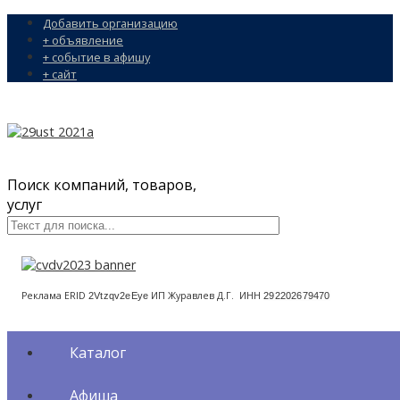
Добавить организацию
+ объявление
+ событие в афишу
+ сайт
Поиск компаний, товаров,
услуг
Реклама ERID
ИП Журавлев Д.Г. ИНН
2Vtzqv2eEye
292202679470
Каталог
Афиша