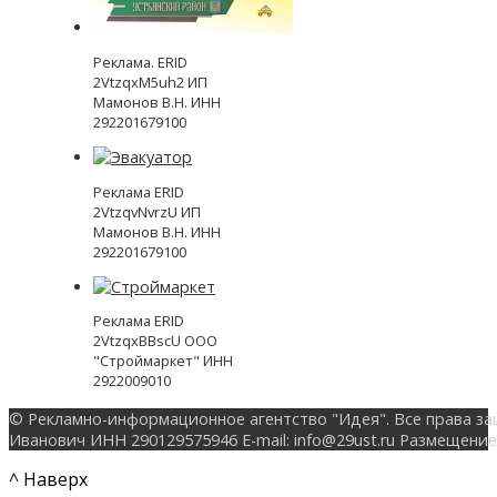
Реклама. ERID
2VtzqxM5uh2 ИП
Мамонов В.Н. ИНН
292201679100
Реклама ERID
2VtzqvNvrzU ИП
Мамонов В.Н. ИНН
292201679100
Реклама ERID
2VtzqxBBscU ООО
"Строймаркет" ИНН
2922009010
© Рекламно-информационное агентство "Идея". Все права за
Иванович ИНН 290129575946 E-mail: info@29ust.ru Размещение
^ Наверх