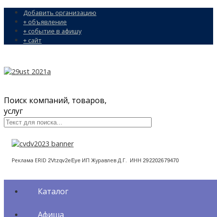
Добавить организацию
+ объявление
+ событие в афишу
+ сайт
Поиск компаний, товаров,
услуг
Реклама ERID
ИП Журавлев Д.Г. ИНН
2Vtzqv2eEye
292202679470
Каталог
Афиша