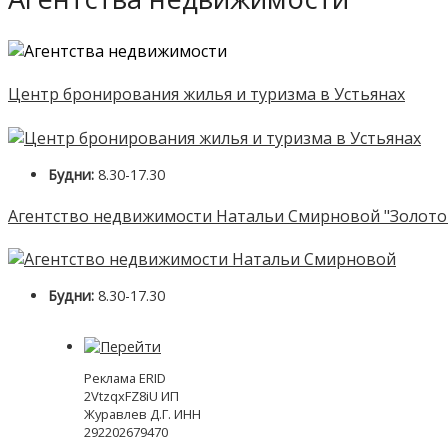
Центр бронирования жилья и туризма в Устьянах
Будни:
8.30-17.30
Агентство недвижимости Натальи Смирновой "Золото
Будни:
8.30-17.30
Реклама ERID
2VtzqxFZ8iU ИП
Журавлев Д.Г. ИНН
292202679470