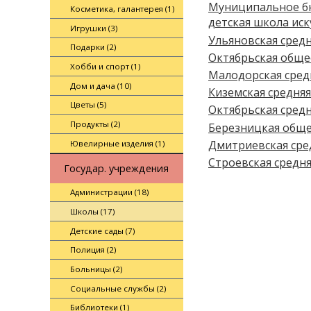
Муниципальное бю
Косметика, галантерея (1)
детская школа иск
Игрушки (3)
Ульяновская сред
Подарки (2)
Октябрьская обще
Хобби и спорт (1)
Малодорская сред
Дом и дача (10)
Киземская средня
Цветы (5)
Октябрьская сред
Продукты (2)
Березницкая обще
Дмитриевская сре
Ювелирные изделия (1)
Строевская средн
Государ. учреждения
Администрации (18)
Школы (17)
Детские сады (7)
Полиция (2)
Больницы (2)
Социальные службы (2)
Библиотеки (1)