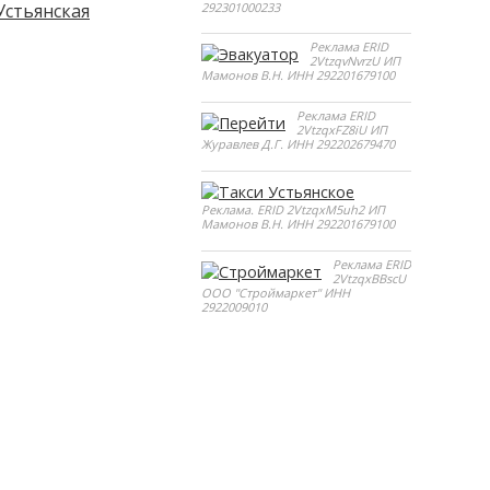
292301000233
стьянская
Реклама ERID
2VtzqvNvrzU ИП
Мамонов В.Н. ИНН 292201679100
Реклама ERID
2VtzqxFZ8iU ИП
Журавлев Д.Г. ИНН 292202679470
Реклама. ERID 2VtzqxM5uh2 ИП
Мамонов В.Н. ИНН 292201679100
Реклама ERID
2VtzqxBBscU
ООО "Строймаркет" ИНН
2922009010