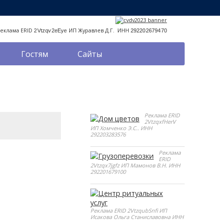
Реклама ERID
ИП Журавлев Д.Г. ИНН
2Vtzqv2eEye
292202679470
Гостям
Сайты
Реклама ERID
2VtzqxfHerV
ИП Хомченко Э.С.. ИНН
292203283576
Реклама
ERID
2Vtzqx7jgfz ИП Мамонов В.Н. ИНН
292201679100
Реклама ERID 2VtzqubSnfi ИП
Исакова Ольга Станиславовна ИНН