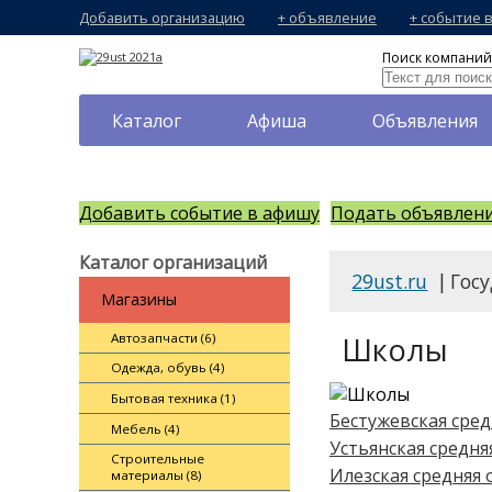
Добавить организацию
+ объявление
+ событие 
Поиск компаний,
Каталог
Афиша
Объявления
Добавить событие в афишу
Подать объявлен
Каталог организаций
29ust.ru
|
Гос
Магазины
Автозапчасти (6)
Школы
Одежда, обувь (4)
Бытовая техника (1)
Бестужевская сре
Мебель (4)
Устьянская средн
Строительные
Илезская средняя
материалы (8)