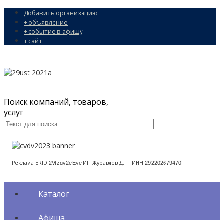
Добавить организацию
+ объявление
+ событие в афишу
+ сайт
Поиск компаний, товаров,
услуг
Реклама ERID
ИП Журавлев Д.Г. ИНН
2Vtzqv2eEye
292202679470
Каталог
Афиша