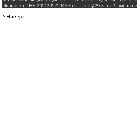
Иванович ИНН 290129575946 E-mail: info@29ust.ru Размещение
^ Наверх