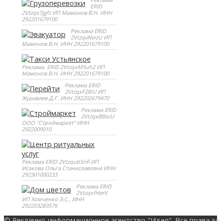
ERID
2Vtzqx7jgfz ИП Мамонов В.Н. ИНН
292201679100
Реклама ERID
2VtzqvNvrzU ИП
Мамонов В.Н. ИНН 292201679100
Реклама. ERID 2VtzqxM5uh2 ИП
Мамонов В.Н. ИНН 292201679100
Реклама ERID
2VtzqxFZ8iU ИП
Журавлев Д.Г. ИНН 292202679470
Реклама ERID
2VtzqxBBscU
ООО "Строймаркет" ИНН
2922009010
Реклама ERID 2VtzqubSnfi ИП
Исакова Ольга Станиславовна ИНН
292301000233
Реклама ERID
2VtzqxfHerV
ИП Хомченко Э.С.. ИНН
292203283576
© Рекламно-информационное агентство "Идея". Все права за