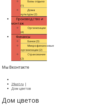
Базы отдыха
(1)
Дома
культуры (2)
Производство и
монтаж
Организации
(4)
Финансы
Банки (3)
Микрофинансовые
организации (2)
Страхование
(2)
Мы Вконтакте
29ust.ru
|
Дом цветов
Дом цветов