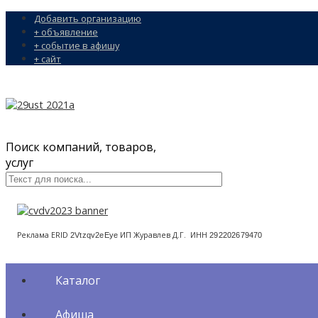
Добавить организацию
+ объявление
+ событие в афишу
+ сайт
Поиск компаний, товаров,
услуг
Реклама ERID
ИП Журавлев Д.Г. ИНН
2Vtzqv2eEye
292202679470
Каталог
Афиша