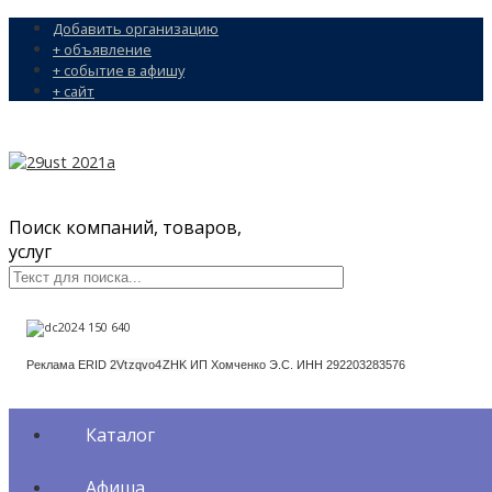
Добавить организацию
+ объявление
+ событие в афишу
+ сайт
Поиск компаний, товаров,
услуг
Реклама ERID
2Vtzqvo4ZHK
ИП Хомченко Э.С. ИНН 292203283576
Каталог
Афиша