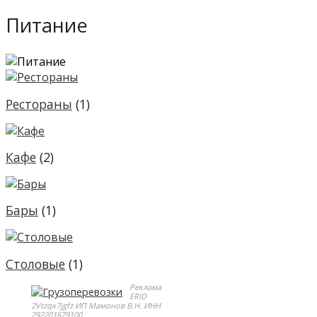
Питание
Рестораны
(1)
Кафе
(2)
Бары
(1)
Столовые
(1)
Реклама
ERID
2Vtzqx7jgfz ИП Мамонов В.Н. ИНН
292201679100