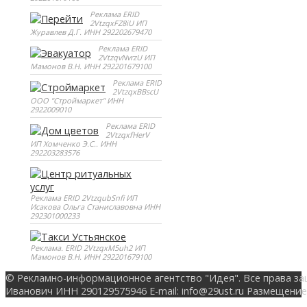
Реклама ERID
2VtzqxFZ8iU ИП
Журавлев Д.Г. ИНН 292202679470
Реклама ERID
2VtzqvNvrzU ИП
Мамонов В.Н. ИНН 292201679100
Реклама ERID
2VtzqxBBscU
ООО "Строймаркет" ИНН
2922009010
Реклама ERID
2VtzqxfHerV
ИП Хомченко Э.С.. ИНН
292203283576
Реклама ERID 2VtzqubSnfi ИП
Исакова Ольга Станиславовна ИНН
292301000233
Реклама. ERID 2VtzqxM5uh2 ИП
Мамонов В.Н. ИНН 292201679100
© Рекламно-информационное агентство "Идея". Все права за
Иванович ИНН 290129575946 E-mail: info@29ust.ru Размещение