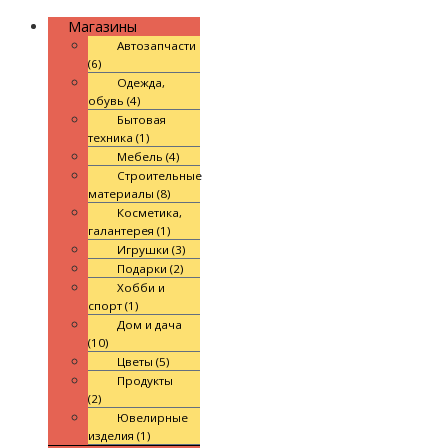
Магазины
Автозапчасти
(6)
Одежда,
обувь (4)
Бытовая
техника (1)
Мебель (4)
Строительные
материалы (8)
Косметика,
галантерея (1)
Игрушки (3)
Подарки (2)
Хобби и
спорт (1)
Дом и дача
(10)
Цветы (5)
Продукты
(2)
Ювелирные
изделия (1)