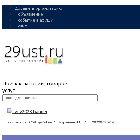
Добавить организацию
+ объявление
+ событие в афишу
+ сайт
Поиск компаний, товаров,
услуг
Реклама ERID
ИП Журавлев Д.Г. ИНН
2Vtzqv2eEye
292202679470