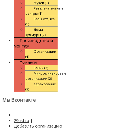
Музеи (1)
Развлекательные
центры (1)
Базы отдыха
(1)
Дома
культуры (2)
Производство и
монтаж
Организации
(4)
Финансы
Банки (3)
Микрофинансовые
организации (2)
Страхование
(2)
Мы Вконтакте
29ust.ru
|
Добавить организацию