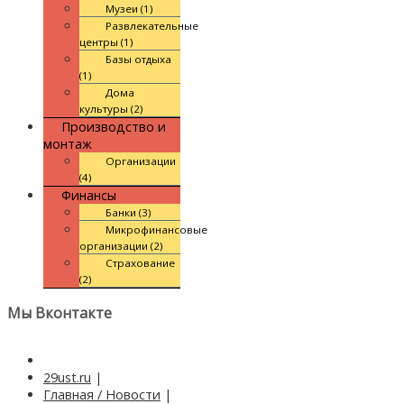
Музеи (1)
Развлекательные
центры (1)
Базы отдыха
(1)
Дома
культуры (2)
Производство и
монтаж
Организации
(4)
Финансы
Банки (3)
Микрофинансовые
организации (2)
Страхование
(2)
Мы Вконтакте
29ust.ru
|
Главная / Новости
|