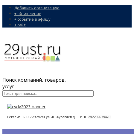
Добавить организацию
+ объявление
+ событие в афишу
+ сайт
Поиск компаний, товаров,
услуг
Реклама ERID
ИП Журавлев Д.Г. ИНН
2Vtzqv2eEye
292202679470