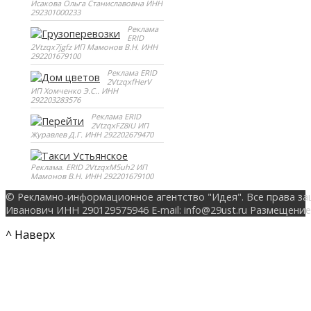
Исакова Ольга Станиславовна ИНН
292301000233
Реклама
ERID
2Vtzqx7jgfz ИП Мамонов В.Н. ИНН
292201679100
Реклама ERID
2VtzqxfHerV
ИП Хомченко Э.С.. ИНН
292203283576
Реклама ERID
2VtzqxFZ8iU ИП
Журавлев Д.Г. ИНН 292202679470
Реклама. ERID 2VtzqxM5uh2 ИП
Мамонов В.Н. ИНН 292201679100
© Рекламно-информационное агентство "Идея". Все права за
Иванович ИНН 290129575946 E-mail: info@29ust.ru Размещение
^ Наверх