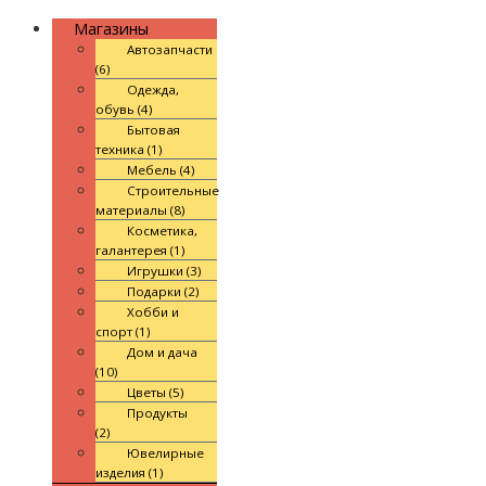
Магазины
Автозапчасти
(6)
Одежда,
обувь (4)
Бытовая
техника (1)
Мебель (4)
Строительные
материалы (8)
Косметика,
галантерея (1)
Игрушки (3)
Подарки (2)
Хобби и
спорт (1)
Дом и дача
(10)
Цветы (5)
Продукты
(2)
Ювелирные
изделия (1)