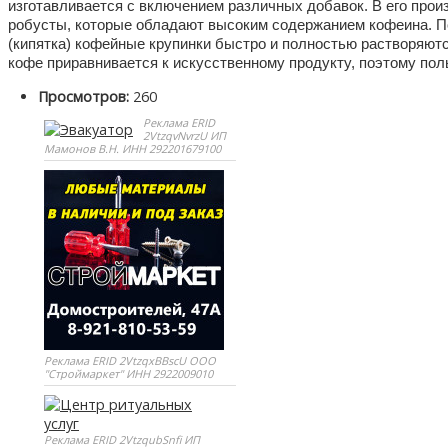
изготавливается с включением различных добавок. В его прои
робусты, которые обладают высоким содержанием кофеина. П
(кипятка) кофейные крупинки быстро и полностью растворяют
кофе приравнивается к искусственному продукту, поэтому поль
Просмотров:
260
Реклама ERID
2VtzqvNvrzU ИП
Мамонов В.Н. ИНН 292201679100
Реклама ERID 2VtzqxBBscU ООО
"Строймаркет" ИНН 2922009010
Реклама ERID 2VtzqubSnfi ИП