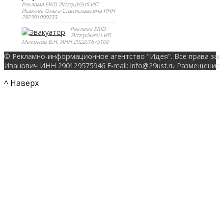
Реклама ERID 2VtzqubSnfi ИП
Исакова Ольга Станиславовна ИНН
292301000233
Реклама ERID
2VtzqvNvrzU ИП
Мамонов В.Н. ИНН 292201679100
© Рекламно-информационное агентство "Идея". Все права за
Иванович ИНН 290129575946 E-mail: info@29ust.ru Размещение
^ Наверх