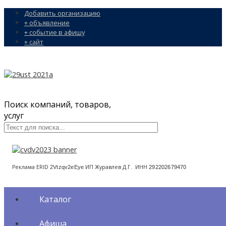
Добавить организацию
+ объявление
+ событие в афишу
+ сайт
Поиск компаний, товаров,
услуг
Реклама ERID
ИП Журавлев Д.Г. ИНН
2Vtzqv2eEye
292202679470
Каталог
Афиша