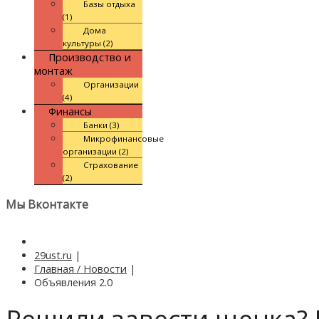
Базы отдыха
(1)
Дома
культуры (2)
Производство и
монтаж
Организации
(4)
Финансы
Банки (3)
Микрофинансовые
организации (2)
Страхование
(2)
Мы Вконтакте
29ust.ru
|
Главная / Новости
|
Объявления 2.0