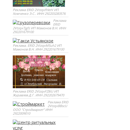
Реклама ERID 2VtzqxfHerV ИП
Хомченко Э.С.. ИНН 292203283576
Реклама
ERID
2Vtzqx7jgfz ИП Мамонов В.Н. ИНН
292201679100
Реклама. ERID 2VtzqxM5uh2 ИП
Мамонов В.Н. ИНН 292201679100
Реклама ERID 2VtzqxFZ8iU ИП
Журавлев Д.Г. ИНН 292202679470
Реклама ERID
2VtzqxBBscU
ООО "Строймаркет" ИНН
2922009010