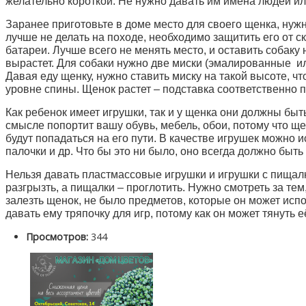
желательно короткой. Не нужно давать им имена людей ил
Заранее приготовьте в доме место для своего щенка, нужн
лучше не делать на походе, необходимо защитить его от с
батареи. Лучше всего не менять место, и оставить собаку 
вырастет. Для собаки нужно две миски (эмалированные ил
Давая еду щенку, нужно ставить миску на такой высоте, ч
уровне спины. Щенок растет – подставка соответственно 
Как ребенок имеет игрушки, так и у щенка они должны быт
смысле попортит вашу обувь, мебель, обои, потому что ще
будут попадаться на его пути. В качестве игрушек можно и
палочки и др. Что бы это ни было, оно всегда должно быть
Нельзя давать пластмассовые игрушки и игрушки с пища
разгрызть, а пищалки – проглотить. Нужно смотреть за тем,
залезть щенок, не было предметов, которые он может испо
давать ему тряпочку для игр, потому как он может тянуть е
Просмотров:
344