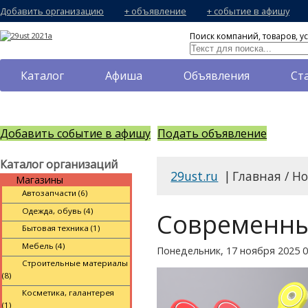
Добавить организацию
+ объявление
+ событие в афишу
Поиск компаний, товаров, ус
Каталог
Афиша
Объявления
Ст
Добавить событие в афишу
Подать объявление
Каталог организаций
29ust.ru
|
Главная / Н
Магазины
Автозапчасти (6)
Одежда, обувь (4)
Современны
Бытовая техника (1)
Мебель (4)
Понедельник, 17 ноября 2025 0
Строительные материалы
(8)
Косметика, галантерея
(1)