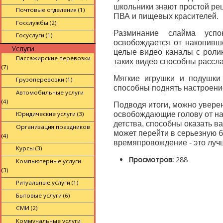
школьники знают простой рец
Почтовые отделения (1)
ПВА и пищевых красителей.
Госслужбы (2)
Разминание слайма успок
Госуслуги (1)
освобождается от накопивше
Услуги
целые видео каналы с роли
Пассажирские перевозки
таких видео способны рассл
(7)
Мягкие игрушки и подушки
Грузоперевозки (1)
способны поднять настроени
Автомобильные услуги
(4)
Подводя итоги, можно уверен
Юридические услуги (3)
освобождающие голову от наз
детства, способны оказать в
Организация праздников
может перейти в серьезную б
(4)
времяпровождение - это лучш
Курсы (3)
Просмотров:
288
Компьютерные услуги
(3)
Ритуальные услуги (1)
Бытовые услуги (6)
СМИ (2)
Коммунальные услуги