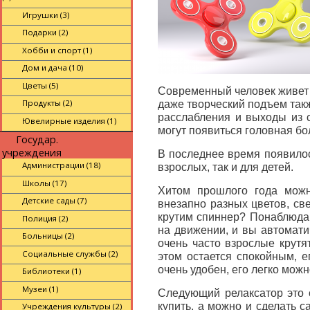
Игрушки (3)
Подарки (2)
Хобби и спорт (1)
Дом и дача (10)
Цветы (5)
Современный человек живет в
Продукты (2)
даже творческий подъем такж
расслабления и выходы из 
Ювелирные изделия (1)
могут появиться головная бо
Государ.
учреждения
В последнее время появилос
Администрации (18)
взрослых, так и для детей.
Школы (17)
Хитом прошлого года можн
Детские сады (7)
внезапно разных цветов, све
крутим спиннер? Понаблюдай
Полиция (2)
на движении, и вы автомати
Больницы (2)
очень часто взрослые крут
Социальные службы (2)
этом остается спокойным, 
очень удобен, его легко можн
Библиотеки (1)
Музеи (1)
Следующий релаксатор это 
купить, а можно и сделать 
Учреждения культуры (2)