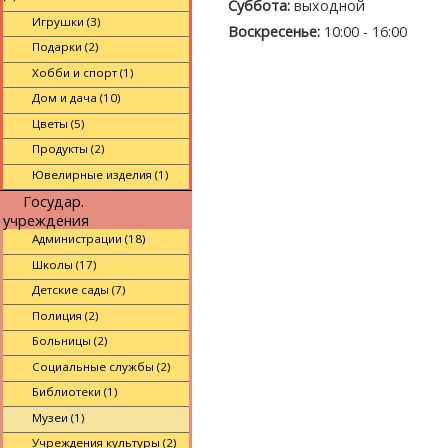
Суббота:
выходной
Игрушки (3)
Воскресенье:
10:00 - 16:00
Подарки (2)
Хобби и спорт (1)
Дом и дача (10)
Цветы (5)
Продукты (2)
Ювелирные изделия (1)
Государ.
учреждения
Администрации (18)
Школы (17)
Детские сады (7)
Полиция (2)
Больницы (2)
Социальные службы (2)
Библиотеки (1)
Музеи (1)
Учреждения культуры (2)