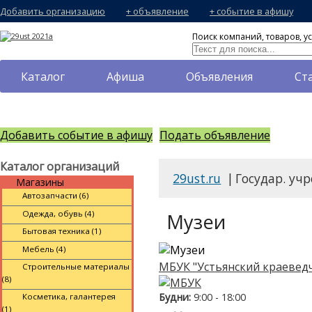
Добавить организацию
+ объявление
+ событие в афишу
Поиск компаний, товаров, ус
Каталог
Афиша
Объявления
Ст
Добавить событие в афишу
Подать объявление
Каталог организаций
29ust.ru
|
Государ. уч
Магазины
Автозапчасти (6)
Одежда, обувь (4)
Музеи
Бытовая техника (1)
Мебель (4)
МБУК "Устьянский краевед
Строительные материалы
(8)
Будни:
9:00 - 18:00
Косметика, галантерея
(1)