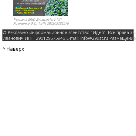
Реклама ERID 2VtzqxfHerV ИП
Хомченко Э.С.. ИНН 292203283576
© Рекламно-информационное агентство "Идея". Все права за
Иванович ИНН 290129575946 E-mail: info@29ust.ru Размещение
^ Наверх