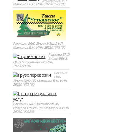
2VtzqvNvrzU ИП
Мамонов В.Н. ИНН 292201679100
Реклама. ERID 2VtzqxM5uh2 ИП
Мамонов В.Н. ИНН 292201679100
Реклама ERID
2VtzqxBBscU
ООО "Строймаркет" ИНН
2922009010
Реклама
ERID
2Vtzqx7jgfz ИП Мамонов В.Н. ИНН
292201679100
Реклама ERID 2VtzqubSnfi ИП
Исакова Ольга Станиславовна ИНН
292301000233