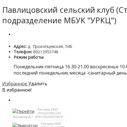
Павлицовский сельский клуб (С
подразделение МБУК "УРКЦ")
Адрес:
д. Прокопцевская, 54Б
Телефон:
89212953748
Режим работы:
Понедельник-пятница 16.30-21.00 воскресенье 10.0
последний понедельник месяца -санитарный ден
Избранное
Удалить
В избранное!
Реклама ERID
2VtzqxFZ8iU ИП
Журавлев Д.Г. ИНН 292202679470
Реклама ERID