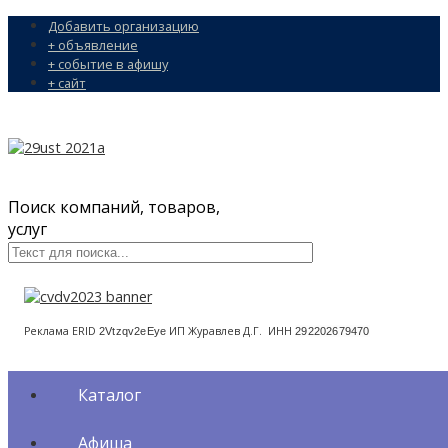
Добавить организацию
+ объявление
+ событие в афишу
+ сайт
Поиск компаний, товаров,
услуг
Реклама ERID
ИП Журавлев Д.Г. ИНН
2Vtzqv2eEye
292202679470
Каталог
Афиша