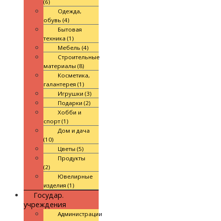
(6)
Одежда,
обувь (4)
Бытовая
техника (1)
Мебель (4)
Строительные
материалы (8)
Косметика,
галантерея (1)
Игрушки (3)
Подарки (2)
Хобби и
спорт (1)
Дом и дача
(10)
Цветы (5)
Продукты
(2)
Ювелирные
изделия (1)
Государ.
учреждения
Администрации