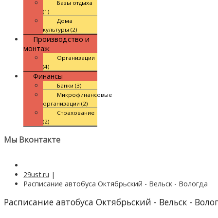
Базы отдыха
(1)
Дома
культуры (2)
Производство и
монтаж
Организации
(4)
Финансы
Банки (3)
Микрофинансовые
организации (2)
Страхование
(2)
Мы Вконтакте
29ust.ru
|
Расписание автобуса Октябрьский - Вельск - Вологда
Расписание автобуса Октябрьский - Вельск - Воло