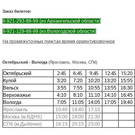
Заказ билетов:
8-921-293-88-99 (из Архангельской области)
8-921-129-88-99 (из Вологодской области)
На промежуточных пунктах время ориентировочное
Октябрьский - Вологда
(Ярославль, Москва, СПб)
2:45
6:45
9:45
12:45
15:20
Октябрьский
Кулой
3:20
7:20
10:20
13:20
15:55
Вельск
3:55
7:55
10:55
13:55
16:30
Верховажье
4:10
8:10
11:10
14:10
16:45
Вологда
7:05
11:05
14:05
17:05
19:40
Ярославль
10:40
14:40
17:10
Москва (м.ВДНХ)
15:00
19:00
21:30
СПб (м.Дыбенко)
16:15
20:15
23:00