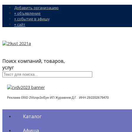
Добавить организацию
+ объявление
+ событие в афишу
+ сайт
Поиск компаний, товаров,
услуг
Реклама ERID
ИП Журавлев Д.Г. ИНН
2Vtzqv2eEye
292202679470
Каталог
Афиша