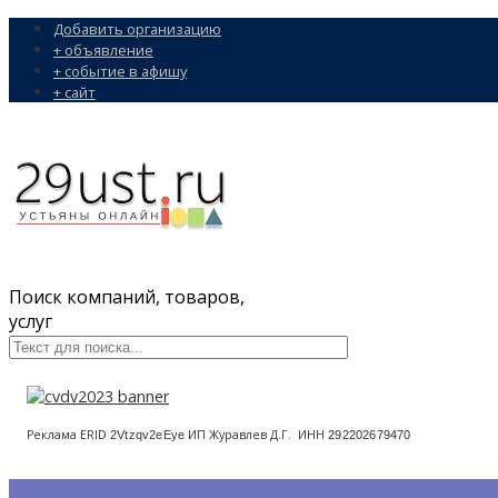
Добавить организацию
+ объявление
+ событие в афишу
+ сайт
Поиск компаний, товаров,
услуг
Реклама ERID
ИП Журавлев Д.Г. ИНН
2Vtzqv2eEye
292202679470