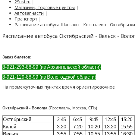
29ust.ru
|
Магазины, торговые центры
|
Автозапчасти
|
Транспорт
|
Расписание автобуса Шангалы - Костылево - Октябрьский
Расписание автобуса Октябрьский - Вельск - Воло
Заказ билетов:
8-921-293-88-99 (из Архангельской области)
8-921-129-88-99 (из Вологодской области)
На промежуточных пунктах время ориентировочное
Октябрьский - Вологда
(Ярославль, Москва, СПб)
2:45
6:45
9:45
12:45
15:20
Октябрьский
Кулой
3:20
7:20
10:20
13:20
15:55
Вельск
3:55
7:55
10:55
13:55
16:30