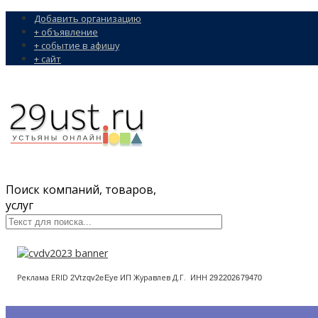
Добавить организацию
+ объявление
+ событие в афишу
+ сайт
Поиск компаний, товаров,
услуг
Реклама ERID
ИП Журавлев Д.Г. ИНН
2Vtzqv2eEye
292202679470