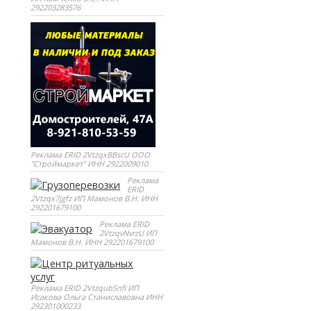
292203283576
Реклама ERID 2VtzqxBBscU ООО
"Строймаркет" ИНН 2922009010
Реклама
ERID
2Vtzqx7jgfz ИП Мамонов В.Н. ИНН
292201679100
Реклама ERID
2VtzqvNvrzU ИП
Мамонов В.Н. ИНН 292201679100
Реклама ERID 2VtzqubSnfi ИП
Исакова Ольга Станиславовна ИНН
292301000233