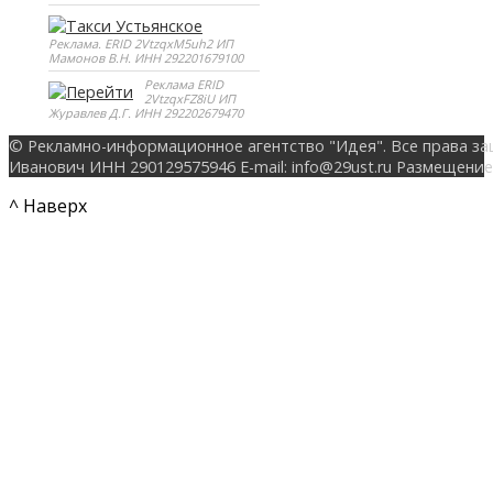
Реклама. ERID 2VtzqxM5uh2 ИП
Мамонов В.Н. ИНН 292201679100
Реклама ERID
2VtzqxFZ8iU ИП
Журавлев Д.Г. ИНН 292202679470
© Рекламно-информационное агентство "Идея". Все права за
Иванович ИНН 290129575946 E-mail: info@29ust.ru Размещение
^ Наверх