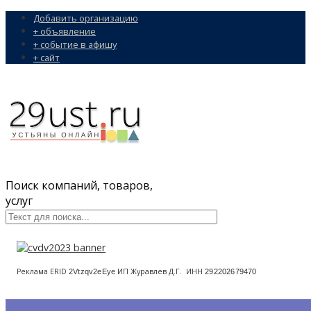
Добавить организацию
+ объявление
+ событие в афишу
+ сайт
Поиск компаний, товаров,
услуг
Реклама ERID
ИП Журавлев Д.Г. ИНН
2Vtzqv2eEye
292202679470