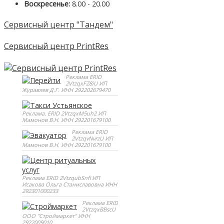
Воскресенье:
8.00 - 20.00
Сервисный центр "Тандем"
Сервисный центр PrintRes
Реклама ERID
2VtzqxFZ8iU ИП
Журавлев Д.Г. ИНН 292202679470
Реклама. ERID 2VtzqxM5uh2 ИП
Мамонов В.Н. ИНН 292201679100
Реклама ERID
2VtzqvNvrzU ИП
Мамонов В.Н. ИНН 292201679100
Реклама ERID 2VtzqubSnfi ИП
Исакова Ольга Станиславовна ИНН
292301000233
Реклама ERID
2VtzqxBBscU
ООО "Строймаркет" ИНН
2922009010