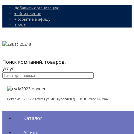
Добавить организацию
+ объявление
+ событие в афишу
+ сайт
Поиск компаний, товаров,
услуг
Реклама ERID
ИП Журавлев Д.Г. ИНН
2Vtzqv2eEye
292202679470
Каталог
Афиша