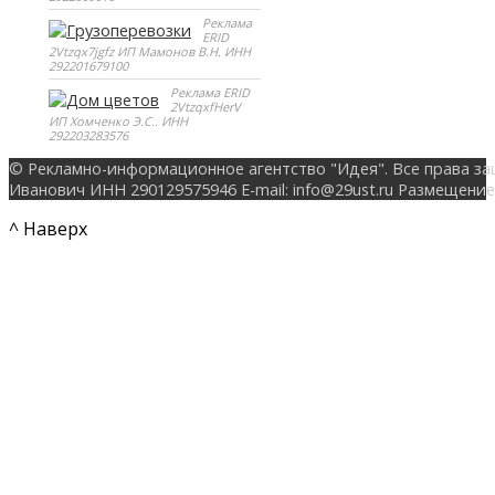
Реклама
ERID
2Vtzqx7jgfz ИП Мамонов В.Н. ИНН
292201679100
Реклама ERID
2VtzqxfHerV
ИП Хомченко Э.С.. ИНН
292203283576
© Рекламно-информационное агентство "Идея". Все права за
Иванович ИНН 290129575946 E-mail: info@29ust.ru Размещение
^ Наверх