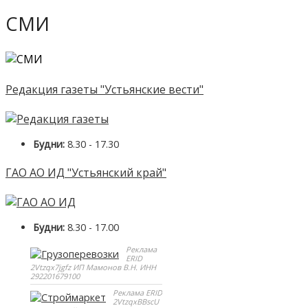
СМИ
Редакция газеты "Устьянские вести"
Будни:
8.30 - 17.30
ГАО АО ИД "Устьянский край"
Будни:
8.30 - 17.00
Реклама
ERID
2Vtzqx7jgfz ИП Мамонов В.Н. ИНН
292201679100
Реклама ERID
2VtzqxBBscU