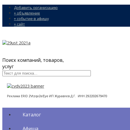
Добавить организацию
+ объявление
+ событие в афишу
+ сайт
Поиск компаний, товаров,
услуг
Реклама ERID
ИП Журавлев Д.Г. ИНН
2Vtzqv2eEye
292202679470
Каталог
Афиша