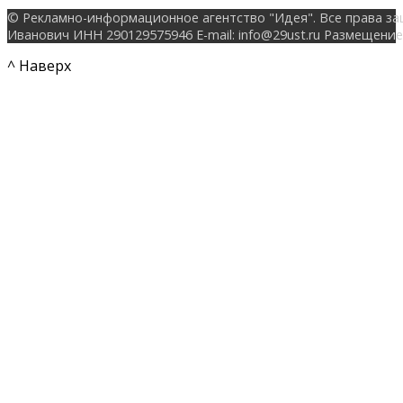
© Рекламно-информационное агентство "Идея". Все права за
Иванович ИНН 290129575946 E-mail: info@29ust.ru Размещение
^ Наверх