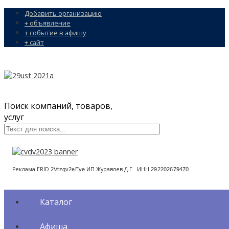
Добавить организацию
+ объявление
+ событие в афишу
+ сайт
Поиск компаний, товаров,
услуг
Реклама ERID
ИП Журавлев Д.Г. ИНН
2Vtzqv2eEye
292202679470
Каталог
Афиша