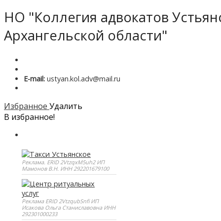
НО "Коллегия адвокатов Устьян
Архангельской области"
E-mail:
ustyan.kol.adv@mail.ru
Избранное
Удалить
В избранное!
Реклама. ERID 2VtzqxM5uh2 ИП
Мамонов В.Н. ИНН 292201679100
Реклама ERID 2VtzqubSnfi ИП
Исакова Ольга Станиславовна ИНН
292301000233