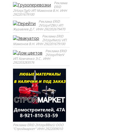
Реклама
ERID
2Vtzqx7jgfz ИП Мамонов В.Н. ИНН
292201679100
Реклама ERID
2VtzqxFZ8iU ИП
Журавлев Д.Г. ИНН 292202679470
Реклама ERID
2VtzqvNvrzU ИП
Мамонов В.Н. ИНН 292201679100
Реклама ERID
2VtzqxfHerV
ИП Хомченко Э.С.. ИНН
292203283576
Реклама ERID 2VtzqxBBscU ООО
"Строймаркет" ИНН 2922009010