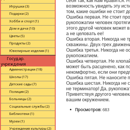
себя так, как нам нравится.
возможность увидеть эту ист
Игрушки (3)
том, какие ошибки не стоит д
Подарки (2)
Ошибка первая. Не стоит про
Хобби и спорт (1)
рукопожатии человек протягив
этого другой человек может в
Дом и дача (10)
а не целовать ее!
Цветы (5)
Ошибка вторая. Никогда не тр
Продукты (2)
скважины. Двух-трех движени
Ошибка третья. Никогда не о
Ювелирные изделия (1)
рукопожатием.
Государ.
Ошибка четвертая. Не хлопайт
учреждения
может быть расценено, как п
Администрации (18)
некомфортно, если они пред
Школы (17)
Ошибка пятая. Не наносите п
Ошибка шестая. Никогда не 
Детские сады (7)
не терминатор! Да, рукопожа
Полиция (2)
Приветствуя другого человек
Больницы (2)
вашим окружением.
Социальные службы (2)
Просмотров:
683
Библиотеки (1)
Музеи (1)
Учреждения культуры (2)