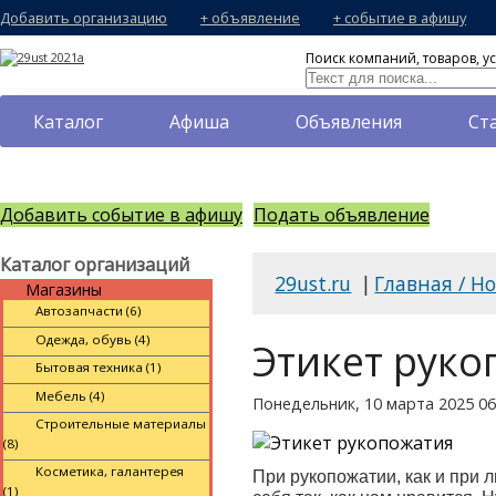
Добавить организацию
+ объявление
+ событие в афишу
Поиск компаний, товаров, ус
Каталог
Афиша
Объявления
Ст
Добавить событие в афишу
Подать объявление
Каталог организаций
29ust.ru
|
Главная / Н
Магазины
Автозапчасти (6)
Одежда, обувь (4)
Этикет руко
Бытовая техника (1)
Мебель (4)
Понедельник, 10 марта 2025 06
Строительные материалы
(8)
Косметика, галантерея
При рукопожатии, как и при 
(1)