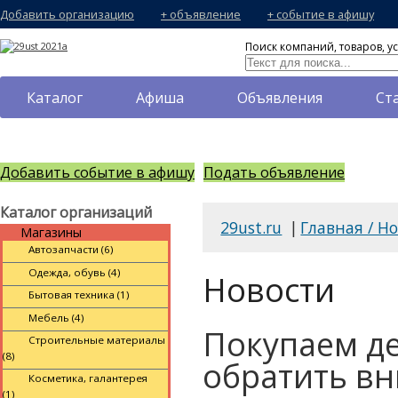
Добавить организацию
+ объявление
+ событие в афишу
Поиск компаний, товаров, ус
Каталог
Афиша
Объявления
Ст
Добавить событие в афишу
Подать объявление
Каталог организаций
29ust.ru
|
Главная / Н
Магазины
Автозапчасти (6)
Одежда, обувь (4)
Новости
Бытовая техника (1)
Мебель (4)
Покупаем де
Строительные материалы
(8)
обратить в
Косметика, галантерея
(1)