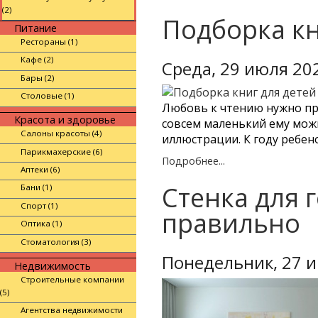
(2)
Подборка кн
Питание
Рестораны (1)
Кафе (2)
Среда, 29 июля 20
Бары (2)
Столовые (1)
Любовь к чтению нужно при
Красота и здоровье
совсем маленький ему можн
Салоны красоты (4)
иллюстрации. К году ребен
Парикмахерские (6)
Подробнее...
Аптеки (6)
Стенка для 
Бани (1)
Спорт (1)
правильно
Оптика (1)
Стоматология (3)
Понедельник, 27 
Недвижимость
Строительные компании
(5)
Агентства недвижимости