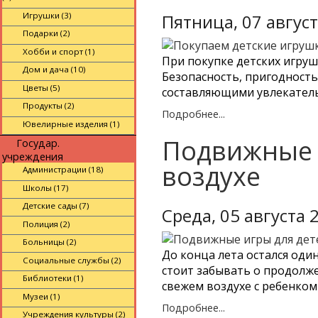
Игрушки (3)
Пятница, 07 авгус
Подарки (2)
Хобби и спорт (1)
При покупке детских игруш
Дом и дача (10)
Безопасность, пригодность
Цветы (5)
составляющими увлекатель
Продукты (2)
Подробнее...
Ювелирные изделия (1)
Подвижные 
Государ.
учреждения
воздухе
Администрации (18)
Школы (17)
Детские сады (7)
Среда, 05 августа 
Полиция (2)
Больницы (2)
До конца лета остался оди
Социальные службы (2)
стоит забывать о продолже
Библиотеки (1)
свежем воздухе с ребенком
Музеи (1)
Подробнее...
Учреждения культуры (2)