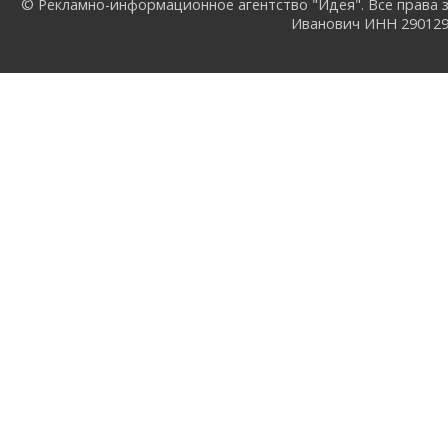
© Рекламно-информационное агентство "Идея". Все права з
Иванович ИНН 29012957