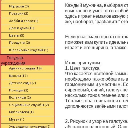
Каждый мужчина, выбирая ст
Игрушки (3)
изысканно и уместно в любой
Подарки (2)
здесь играет немаловажную р
Хобби и спорт (1)
же, наоборот, "разбавить" его
Дом и дача (10)
Цветы (5)
Если у вас мало опыта по тому
поможет вам купить идеальн
Продукты (2)
играет и его ширина, а также
Ювелирные изделия (1)
Государ.
учреждения
Итак, приступим.
1. Цвет галстука.
Администрации (18)
Что касается цветовой гаммы
Школы (17)
необходимо также обратить в
Детские сады (7)
гармоничным и уместным. Ес
сиреневый, синий, галстук не
Полиция (2)
несколько тонов темнее или с
Больницы (2)
Тёплые тона сочетаются с т
Социальные службы (2)
дополняются зелёными галсту
Библиотеки (1)
Музеи (1)
2. Рисунок и узор на галстук
Учреждения культуры (2)
абсолютно однотонный. Одно