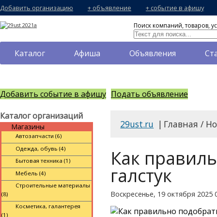
Добавить организацию
+ объявление
+ событие в афишу
Поиск компаний, товаров, ус
Каталог
Афиша
Объявления
Ст
Добавить событие в афишу
Подать объявление
Каталог организаций
29ust.ru
|
Главная / Н
Магазины
Автозапчасти (6)
Одежда, обувь (4)
Как правиль
Бытовая техника (1)
галстук
Мебель (4)
Строительные материалы
Воскресенье, 19 октября 2025 
(8)
Косметика, галантерея
(1)