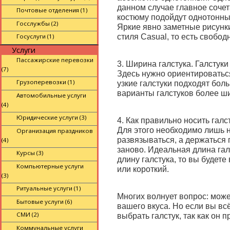
данном случае главное сочет
Почтовые отделения (1)
костюму подойдут однотонные
Госслужбы (2)
Яркие явно заметные рисунк
Госуслуги (1)
стиля Casual, то есть свобод
Услуги
Пассажирские перевозки
3. Ширина галстука. Галстук
(7)
Здесь нужно ориентироватьс
Грузоперевозки (1)
узкие галстуки подходят бо
варианты галстуков более ш
Автомобильные услуги
(4)
Юридические услуги (3)
4. Как правильно носить гал
Для этого необходимо лишь н
Организация праздников
развязываться, а держаться 
(4)
заново. Идеальная длина гал
Курсы (3)
длину галстука, то вы будет
Компьютерные услуги
или короткий.
(3)
Ритуальные услуги (1)
Многих волнует вопрос: може
Бытовые услуги (6)
вашего вкуса. Но если вы вс
СМИ (2)
выбрать галстук, так как он 
Коммунальные услуги