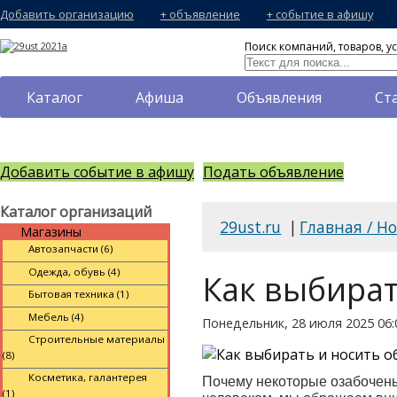
Добавить организацию
+ объявление
+ событие в афишу
Поиск компаний, товаров, ус
Каталог
Афиша
Объявления
Ст
Добавить событие в афишу
Подать объявление
Каталог организаций
29ust.ru
|
Главная / Н
Магазины
Автозапчасти (6)
Одежда, обувь (4)
Как выбират
Бытовая техника (1)
Мебель (4)
Понедельник, 28 июля 2025 06:
Строительные материалы
(8)
Косметика, галантерея
Почему некоторые озабочены 
(1)