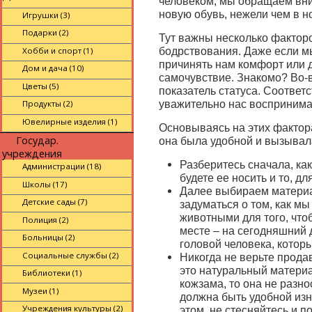
человеком, мы обращаем вни
новую обувь, нежели чем в 
Игрушки (3)
Подарки (2)
Тут важны несколько факторо
Хобби и спорт (1)
бодрствования. Даже если мы
причинять нам комфорт или 
Дом и дача (10)
самочувствие. Знакомо? Во-в
Цветы (5)
показатель статуса. Соответ
Продукты (2)
уважительно нас воспринима
Ювелирные изделия (1)
Основываясь на этих фактора
Государ.
она была удобной и вызывал
учреждения
Разберитесь сначала, как
Администрации (18)
будете ее носить и то, дл
Школы (17)
Далее выбираем материал
Детские сады (7)
задуматься о том, как мы
животными для того, чтоб
Полиция (2)
месте – на сегодняшний 
Больницы (2)
головой человека, котор
Социальные службы (2)
Никогда не верьте продав
это натуральный материа
Библиотеки (1)
кожзама, то она не разн
Музеи (1)
должна быть удобной изн
Учреждения культуры (2)
этом, не стесняйтесь и п