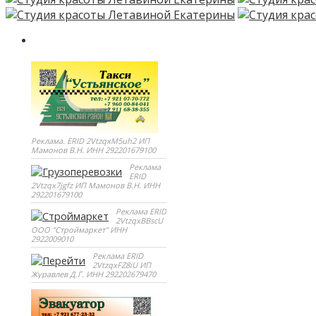
Реклама. ERID 2VtzqxM5uh2 ИП
Мамонов В.Н. ИНН 292201679100
Реклама
ERID
2Vtzqx7jgfz ИП Мамонов В.Н. ИНН
292201679100
Реклама ERID
2VtzqxBBscU
ООО "Строймаркет" ИНН
2922009010
Реклама ERID
2VtzqxFZ8iU ИП
Журавлев Д.Г. ИНН 292202679470