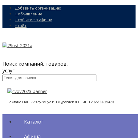
Добавить организацию
+ объявление
+ событие в афишу
+ сайт
Поиск компаний, товаров,
услуг
Реклама ERID
ИП Журавлев Д.Г. ИНН
2Vtzqv2eEye
292202679470
Каталог
Афиша