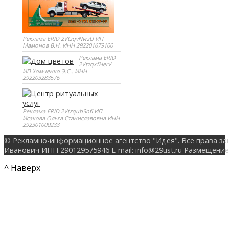
Реклама ERID 2VtzqvNvrzU ИП
Мамонов В.Н. ИНН 292201679100
Реклама ERID
2VtzqxfHerV
ИП Хомченко Э.С.. ИНН
292203283576
Реклама ERID 2VtzqubSnfi ИП
Исакова Ольга Станиславовна ИНН
292301000233
© Рекламно-информационное агентство "Идея". Все права за
Иванович ИНН 290129575946 E-mail: info@29ust.ru Размещение
^ Наверх