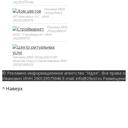
292201679100
Реклама ERID
2VtzqxfHerV
ИП Хомченко Э.С.. ИНН
292203283576
Реклама ERID
2VtzqxBBscU
ООО "Строймаркет" ИНН
2922009010
Реклама ERID 2VtzqubSnfi ИП
Исакова Ольга Станиславовна ИНН
292301000233
© Рекламно-информационное агентство "Идея". Все права за
Иванович ИНН 290129575946 E-mail: info@29ust.ru Размещение
^ Наверх