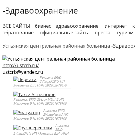
-Здравоохранение
ВСЕ САЙТЫ
бизнес
здравоохранение
интернет
к
образование
официальные сайты
пресса
туризм
Устьянская центральная районная больница
-Здравоо
http://ustcrb.ru/
ustcrb@yandex.ru
Реклама ERID
2VtzqxFZ8iU ИП
Журавлев Д.Г. ИНН 292202679470
Реклама. ERID 2VtzqxM5uh2 ИП
Мамонов В.Н. ИНН 292201679100
Реклама ERID
2VtzqvNvrzU ИП
Мамонов В.Н. ИНН 292201679100
Реклама
ERID
2Vtzqx7jgfz ИП Мамонов В.Н. ИНН