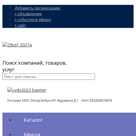
Добавить организацию
+ объявление
+ событие в афишу
+ сайт
Поиск компаний, товаров,
услуг
Реклама ERID
ИП Журавлев Д.Г. ИНН
2Vtzqv2eEye
292202679470
Каталог
Афиша