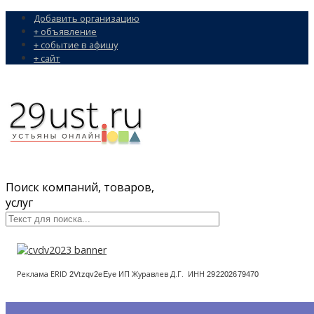
Добавить организацию
+ объявление
+ событие в афишу
+ сайт
Поиск компаний, товаров,
услуг
Реклама ERID
ИП Журавлев Д.Г. ИНН
2Vtzqv2eEye
292202679470