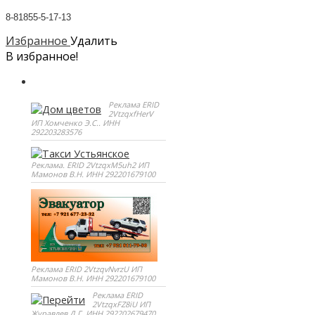
8-81855-5-17-13
Избранное
Удалить
В избранное!
Реклама ERID
2VtzqxfHerV
ИП Хомченко Э.С.. ИНН
292203283576
Реклама. ERID 2VtzqxM5uh2 ИП
Мамонов В.Н. ИНН 292201679100
Реклама ERID 2VtzqvNvrzU ИП
Мамонов В.Н. ИНН 292201679100
Реклама ERID
2VtzqxFZ8iU ИП
Журавлев Д.Г. ИНН 292202679470