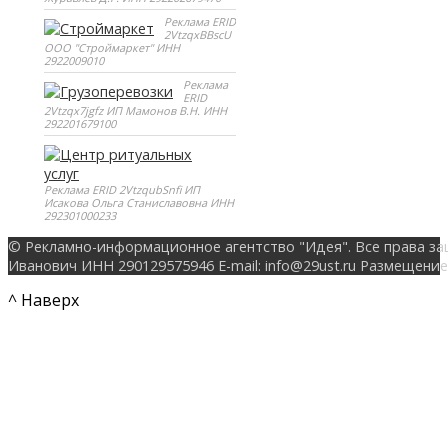
Реклама ERID
2VtzqxBBscU
ООО "Строймаркет" ИНН
2922009010
Реклама
ERID
2Vtzqx7jgfz ИП Мамонов В.Н. ИНН
292201679100
Реклама ERID 2VtzqubSnfi ИП
Исакова Ольга Станиславовна ИНН
292301000233
© Рекламно-информационное агентство "Идея". Все права за
Иванович ИНН 290129575946 E-mail: info@29ust.ru Размещение
^ Наверх